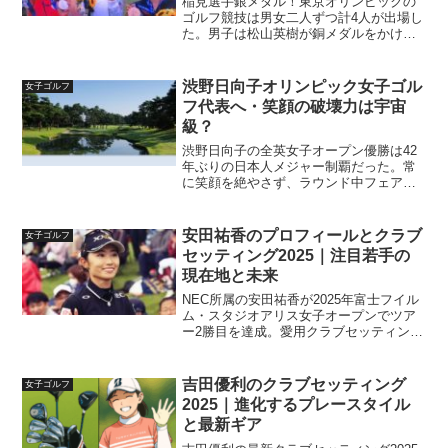
稲見選手銀メダル！東京オリンピックの
ゴルフ競技は男女二人ずつ計4人が出場し
た。男子は松山英樹が銅メダルをかけて
史上まれにみる7人のプレーオフに進んだ
が、惜しくも4位に終わった。女子は稲見
萌寧選手がゴルフ界悲願の銀メダルを獲
渋野日向子オリンピック女子ゴル
女子ゴルフ
得した。
フ代表へ・笑顔の破壊力は宇宙
級？
渋野日向子の全英女子オープン優勝は42
年ぶりの日本人メジャー制覇だった。常
に笑顔を絶やさず、ラウンド中フェアウ
エーでお菓子もぐもぐの型破り女子であ
るが、渋野の勝負勘と度胸は凄いものが
ある。オリンピック出場や育った環境に
安田祐香のプロフィールとクラブ
女子ゴルフ
もスポットを当てる。
セッティング2025｜注目若手の
現在地と未来
NEC所属の安田祐香が2025年富士フイル
ム・スタジオアリス女子オープンでツア
ー2勝目を達成。愛用クラブセッティング
からアマチュア時代の軌跡、プロ入り後
の活躍まで詳しく紹介します。
吉田優利のクラブセッティング
女子ゴルフ
2025｜進化するプレースタイル
と最新ギア