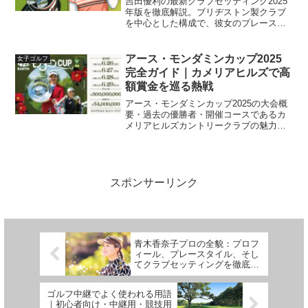
吉田優利の最新クラブセッティング2025
年版を徹底解説。ブリヂストン製クラブ
を中心とした構成で、彼女のプレースタ
イルとこだわりが光るセッティングを紹
介します。
アース・モンダミンカップ2025
女子ゴルフ
完全ガイド｜カメリアヒルズで高
額賞金を巡る熱戦
アース・モンダミンカップ2025の大会概
要・過去の優勝者・開催コースであるカ
メリアヒルズカントリークラブの魅力を
徹底解説。女子プロゴルフ界屈指のビッ
グトーナメントを完全ガイド。
スポンサーリンク
青木香奈子プロの全貌：プロフ
ィール、プレースタイル、そし
てクラブセッティングを徹底解
説
ゴルフ中継でよく使われる用語
｜初心者向け・中継用・競技用