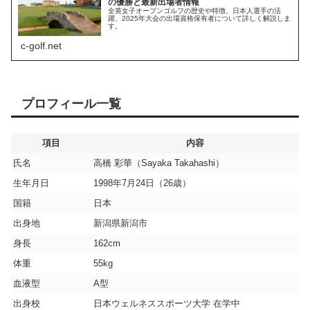
の優勝と最新出場者情報
全英女子オープンゴルフの歴史や特徴、日本人選手の活
躍、2025年大会の出場資格保有者について詳しく解説しま
す。
c-golf.net
プロフィール一覧
項目
内容
氏名
高橋 彩華（Sayaka Takahashi）
生年月日
1998年7月24日（26歳）
国籍
日本
出身地
新潟県新潟市
身長
162cm
体重
55kg
血液型
A型
出身校
日本ウェルネススポーツ大学 在学中