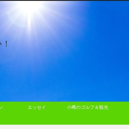
い！
ン
エッセイ
小樽のゴルフ＆観光