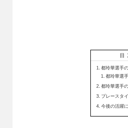
目
都玲華選手
都玲華選
都玲華選手
プレースタ
今後の活躍