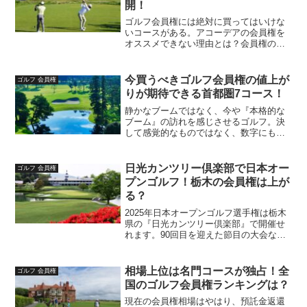
開！
ゴルフ会員権には絶対に買ってはいけな
いコースがある。アコーデアの会員権を
オススメできない理由とは？会員権の種
別や制度別を知れば会員の権利やメリッ
ト、デメリットも分かる。なぜ会員権相
場は下落する一方なのか、売る時に注意
今買うべきゴルフ会員権の値上が
ゴルフ 会員権
すべき点は等を教えます。
りが期待できる首都圏7コース！
静かなブームではなく、今や『本格的な
ブーム』の訪れを感じさせるゴルフ。決
して感覚的なものではなく、数字にもは
っきりと表れています。全国のゴルフ場
入場者数は下記のように推移していま
す。年度入場者数ゴルフ場数2022年3月～
日光カンツリー倶楽部で日本オー
ゴルフ 会員権
2023年2月期9,...
プンゴルフ！栃木の会員権は上が
る？
2025年日本オープンゴルフ選手権は栃木
県の『日光カンツリー倶楽部』で開催せ
れます。90回目を迎えた節目の大会なの
で、関係者からは大変な意気込みが伝わ
ってきます。日光カンツリー俱楽部は、
あの井上誠一が設計し、川田太三によっ
相場上位は名門コースが独占！全
ゴルフ 会員権
て近年大改造が行わ...
国のゴルフ会員権ランキングは？
現在の会員権相場はやはり、預託金返還