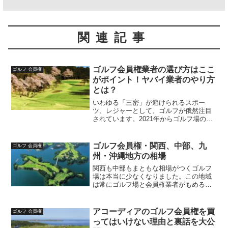
関連記事
ゴルフ会員権業者の選び方はここ
ゴルフ 会員権
がポイント！ヤバイ業者のやり方
とは？
いわゆる「三密」が避けられるスポー
ツ、レジャーとして、ゴルフが俄然注目
されています。2021年からゴルフ場の入
場者が大幅に増え、スタート予約が困難
なコースも出現。ゴルフ人口も最低を記
録した2020年を境に、増加に転じまし
ゴルフ会員権・関西、中部、九
ゴルフ 会員権
た。依然、高齢者の比...
州・沖縄地方の相場
関西も中部もまともな相場がつくゴルフ
場は本当に少なくなりました。この地域
は常にゴルフ場と会員権業者がもめるこ
とで知られている。地方の中では、国際
都市福岡の相場が強い。関西のゴルフ会
員権相場は？関西地方ゴルフの会員権相
アコーディアのゴルフ会員権を買
ゴルフ 会員権
場については、下記の二つ...
ってはいけない理由と裏話を大公