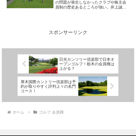
の問題が発生しなかったクラブや株主会
員制の歴史あるところが強い。井上誠一
の代表的な作品ともいえる、日本有数の
難コース大洗CC、埼玉の名門飯能GC、
神奈川の相模原GC、千葉の鶴舞CC,千葉
CCなどは今が買い時だ。
スポンサーリンク
日光カンツリー倶楽部で日本オ
ープンゴルフ！栃木の会員権は
上がる？
厚木国際カントリー倶楽部は予
約が取りやすく評判上々の名門
コース！
ホーム
ゴルフ 会員権