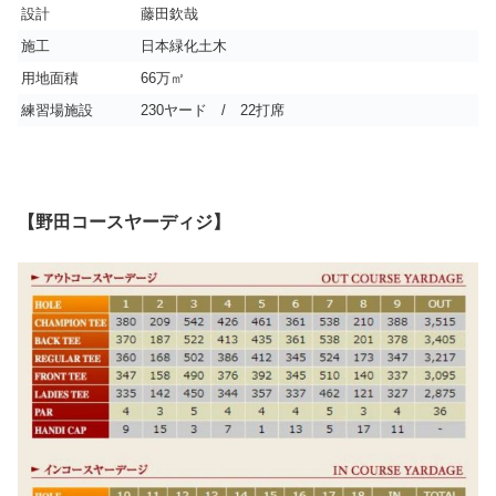
設計
藤田欽哉
施工
日本緑化土木
用地面積
66万㎡
練習場施設
230ヤード / 22打席
【野田コースヤーディジ】