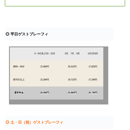
◎ 平日ゲストプレーフィ
4～6月及び10～12月
3月、7月、9月
1月2月8月
満65～69才
21,984円
20,312円
17,823円
満70才以上
21,384円
19,712円
17,248円
通常料金
25,950円
23,860円
20,730円
◎ 土・日（祝）ゲストプレーフィ