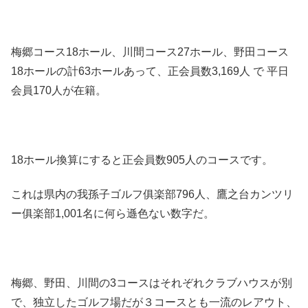
梅郷コース18ホール、川間コース27ホール、野田コース
18ホールの計63ホールあって、正会員数3,169人 で 平日
会員170人が在籍。
18ホール換算にすると正会員数905人のコースです。
これは県内の我孫子ゴルフ俱楽部796人、鷹之台カンツリ
ー俱楽部1,001名に何ら遜色ない数字だ。
梅郷、野田、川間の3コースはそれぞれクラブハウスが別
で、独立したゴルフ場だが３コースとも一流のレアウト、