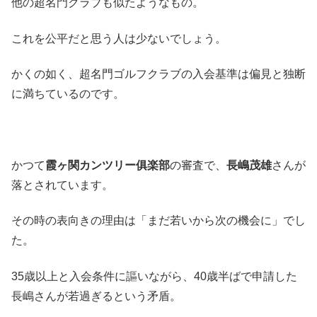
他の超名門クラブも似たようなもの。
これを公平だと思う人は少ないでしょう。
かくの如く、超名門ゴルフクラブの入会基準は偏見と独断
に満ちているのです。
かつて
霞ヶ関カンツリー俱楽部
の審査で、
長嶋茂雄
さんが
落とされています。
その時の表向きの理由は「まだ若いから次の機会に」でし
た。
35歳以上と入会条件に謳いながら、40歳半ばで申請した
長嶋さんが若過ぎるという矛盾。